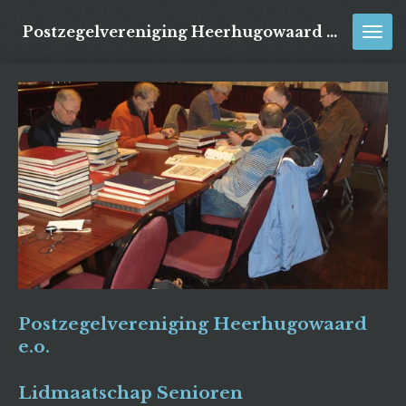
Ga
Postzegelvereniging Heerhugowaard e.o.
direct
naar
de
hoofdinhoud
Postzegelvereniging Heerhugowaard
e.o.
Lidmaatschap
Senioren