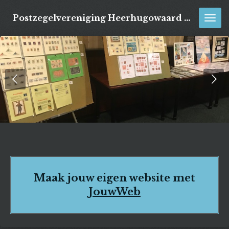
Ga
Postzegelvereniging Heerhugowaard e.o.
direct
naar
de
hoofdinhoud
Maak jouw eigen website met
JouwWeb